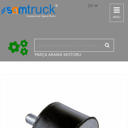
Dil
Toggle
navigat
Türkçe
MENU
English
русский
PARÇA ARAMA
MOTORU