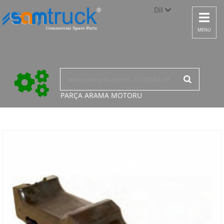
Dil
Toggle
navigat
Türkçe
MENU
English
русский
PARÇA ARAMA
MOTORU