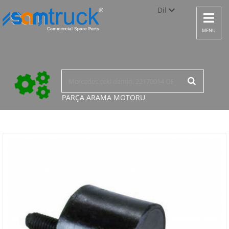
Dil
Toggle
navigat
Türkçe
MENU
English
русский
PARÇA ARAMA
MOTORU