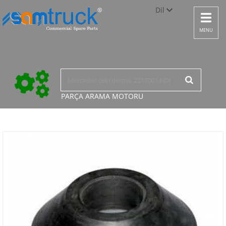
Dil
Toggle
navigat
Türkçe
MENU
English
русский
PARÇA ARAMA
MOTORU