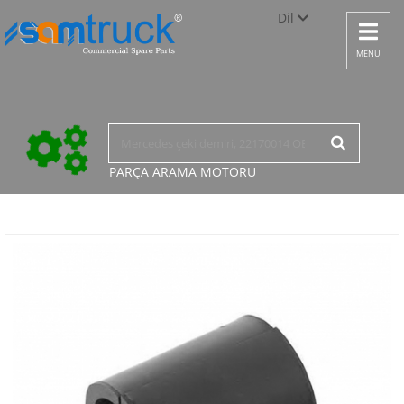
Dil
Toggle
navigat
Türkçe
MENU
English
русский
PARÇA ARAMA
MOTORU