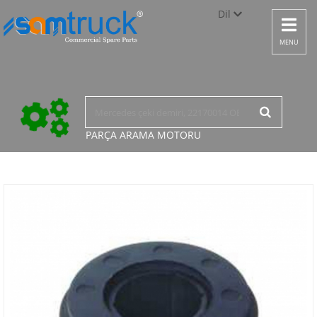
Dil
Toggle
navigat
Türkçe
MENU
English
русский
PARÇA ARAMA
MOTORU