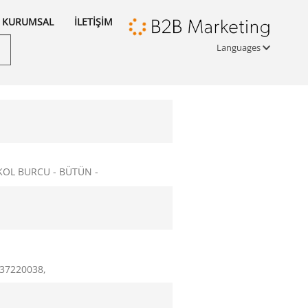
KURUMSAL
İLETİŞİM
Languages
Türkçe
English
русский
 KOL BURCU - BÜTÜN -
437220038,