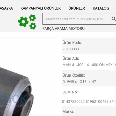
ASAYFA
KAMPANYALI ÜRÜNLER
ÜRÜNLER
KATALOG
PARÇA ARAMA
MOTORU
Ürün Kodu:
20180033
Ürün Adı:
MAN 41.400 - 41.480 ÖN ASKI
Ürün Özellik:
D=Ø45 d=Ø16 h=47
OEM No:
81437220022,81962100469,81
Marka: