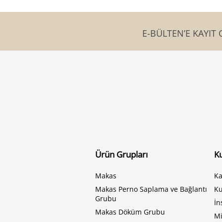
E-BÜLTEN’E KAYIT 
Ürün Grupları
K
Makas
Ka
Makas Perno Saplama ve Bağlantı
K
Grubu
İn
Makas Döküm Grubu
Mi