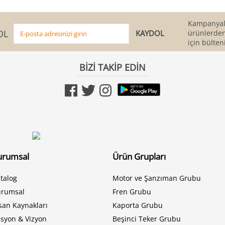
Kampanyala
OL
ürünlerden
için bülten
BİZİ TAKİP EDİN
urumsal
Ürün Grupları
talog
Motor ve Şanzıman Grubu
urumsal
Fren Grubu
san Kaynakları
Kaporta Grubu
syon & Vizyon
Beşinci Teker Grubu