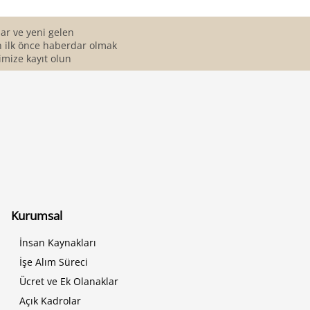
r ve yeni gelen
 ilk önce haberdar olmak
imize kayıt olun
Kurumsal
İnsan Kaynakları
İşe Alım Süreci
Ücret ve Ek Olanaklar
Açık Kadrolar