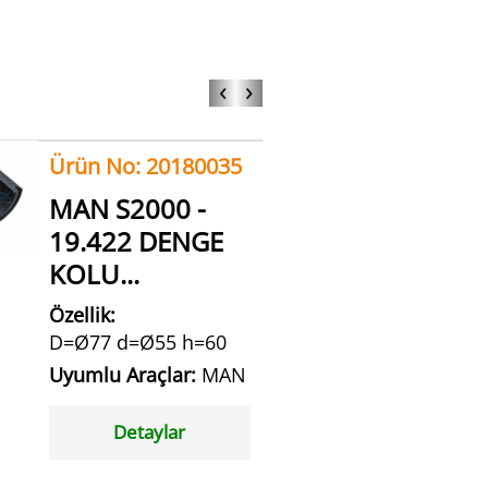
‹
›
Ürün No: 20180035
MAN S2000 -
19.422 DENGE
KOLU...
Özellik:
D=Ø77 d=Ø55 h=60
Uyumlu Araçlar:
MAN
Detaylar