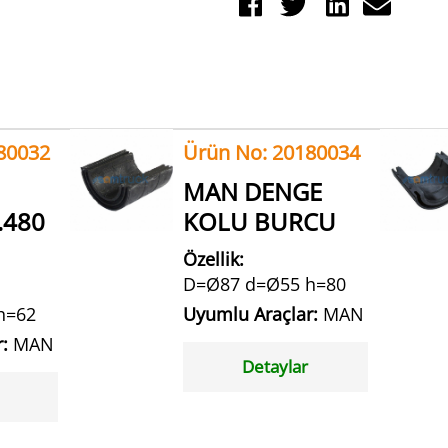
80032
Ürün No: 20180034
MAN DENGE
.480
KOLU BURCU
Özellik:
D=Ø87 d=Ø55 h=80
h=62
Uyumlu Araçlar:
MAN
r:
MAN
Detaylar