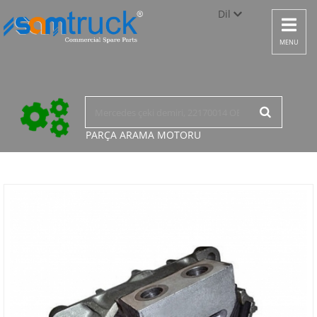
Dil
Toggle
navigat
Türkçe
MENU
English
русский
PARÇA ARAMA
MOTORU