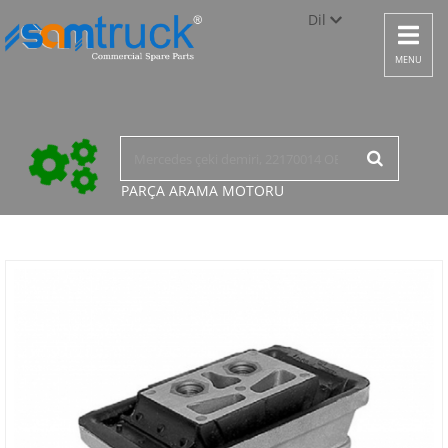
Dil
Toggle
navigat
Türkçe
MENU
English
русский
PARÇA ARAMA
MOTORU