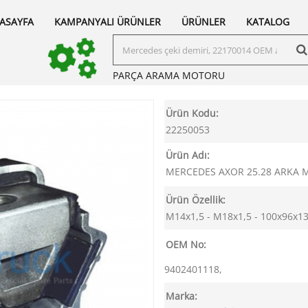
ASAYFA
KAMPANYALI ÜRÜNLER
ÜRÜNLER
KATALOG
PARÇA ARAMA
MOTORU
Ürün Kodu:
22250053
Ürün Adı:
MERCEDES AXOR 25.28 ARKA
Ürün Özellik:
M14x1,5 - M18x1,5 - 100x96x1
OEM No:
9402401118,
Marka: