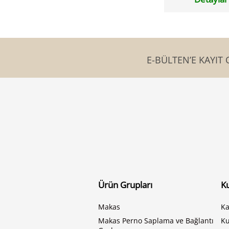
E-BÜLTEN’E KAYIT 
Ürün Grupları
K
Makas
Ka
Makas Perno Saplama ve Bağlantı
K