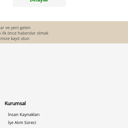
r ve yeni gelen
 ilk önce haberdar olmak
imize kayıt olun
Kurumsal
İnsan Kaynakları
İşe Alım Süreci