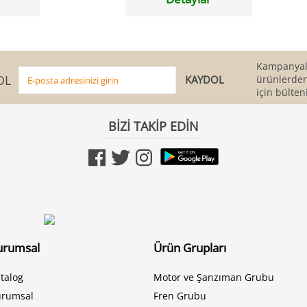
Kampanyala
OL
ürünlerden
için bülten
BİZİ TAKİP EDİN
urumsal
Ürün Grupları
talog
Motor ve Şanzıman Grubu
urumsal
Fren Grubu