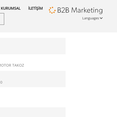
KURUMSAL
İLETİŞİM
Languages
Türkçe
English
русский
 MOTOR TAKOZ
30