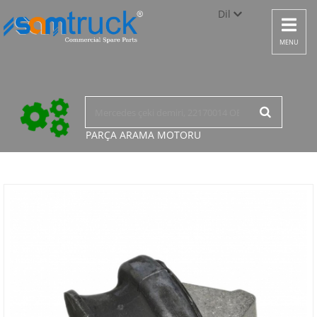
Dil
Toggle
navigat
Türkçe
MENU
English
русский
PARÇA ARAMA
MOTORU