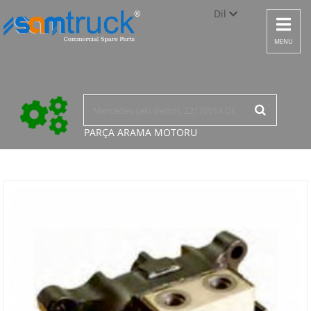
Dil
Toggle
navigat
Türkçe
MENU
English
русский
PARÇA ARAMA
MOTORU