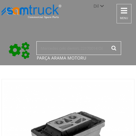
Dil
Toggle
navigat
Türkçe
MENU
English
русский
PARÇA ARAMA
MOTORU