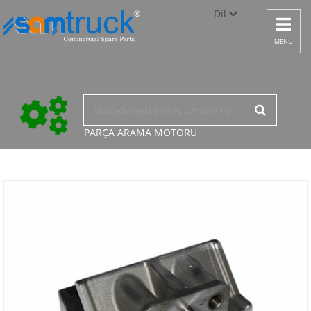
Dil
Toggle
navigat
Türkçe
MENU
English
русский
PARÇA ARAMA
MOTORU