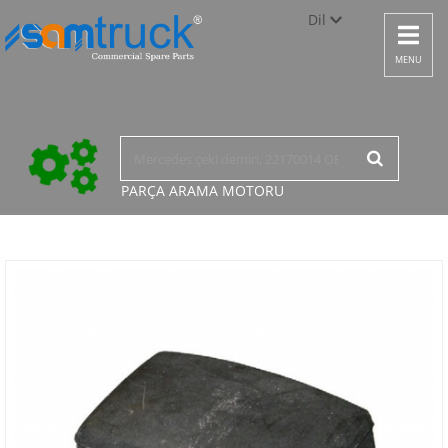
Dil
Toggle
navigat
Türkçe
MENU
English
русский
PARÇA ARAMA
MOTORU