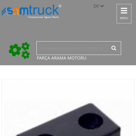
Dil
Toggle
navigat
Türkçe
MENU
English
русский
PARÇA ARAMA
MOTORU