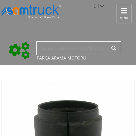
Dil
Toggle
navigat
Türkçe
MENU
English
русский
PARÇA ARAMA
MOTORU