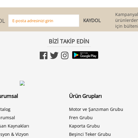
Kampanyala
OL
ürünlerden
için bülten
BİZİ TAKİP EDİN
urumsal
Ürün Grupları
talog
Motor ve Şanzıman Grubu
urumsal
Fren Grubu
san Kaynakları
Kaporta Grubu
syon & Vizyon
Beşinci Teker Grubu