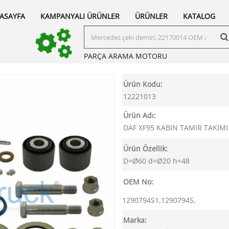
ASAYFA
KAMPANYALI ÜRÜNLER
ÜRÜNLER
KATALOG
PARÇA ARAMA
MOTORU
Ürün Kodu:
12221013
Ürün Adı:
DAF XF95 KABIN TAMIR TAKIMI
Ürün Özellik:
D=Ø60 d=Ø20 h=48
OEM No:
1290794S1,1290794S,
Marka: