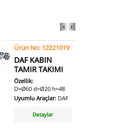
‹
›
Ürün No: 12221019
DAF KABIN
TAMIR TAKIMI
Özellik:
D=Ø60 d=Ø20 h=48
Uyumlu Araçlar:
DAF
Detaylar