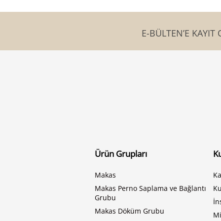
E-BÜLTEN’E KAYIT 
Ürün Grupları
K
Makas
Ka
Makas Perno Saplama ve Bağlantı
K
Grubu
İn
Makas Döküm Grubu
Mi