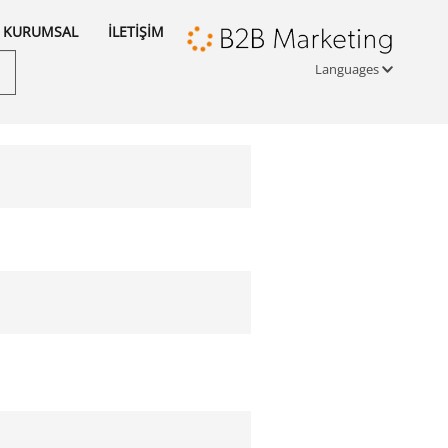
KURUMSAL
İLETİŞİM
Languages
Türkçe
English
русский