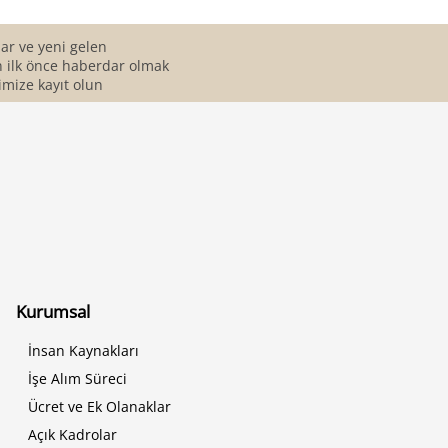
r ve yeni gelen
 ilk önce haberdar olmak
imize kayıt olun
Kurumsal
İnsan Kaynakları
İşe Alım Süreci
Ücret ve Ek Olanaklar
Açık Kadrolar