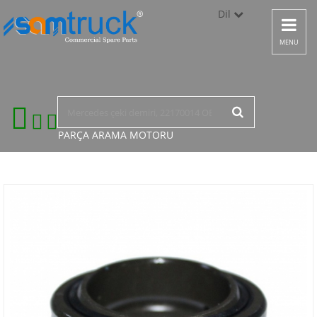
Dil
Toggle
navigat
Türkçe
MENU
English
русский
PARÇA ARAMA
MOTORU