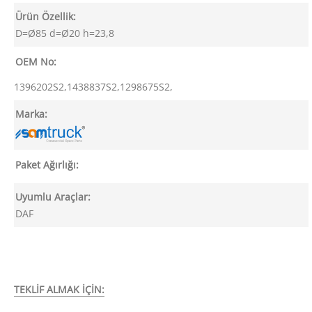
Ürün Özellik:
D=Ø85 d=Ø20 h=23,8
OEM No:
1396202S2,1438837S2,1298675S2,
Marka:
Paket Ağırlığı:
Uyumlu Araçlar:
DAF
TEKLİF ALMAK İÇİN: