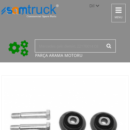
Dil
Toggle
navigat
Türkçe
MENU
English
русский
PARÇA ARAMA
MOTORU