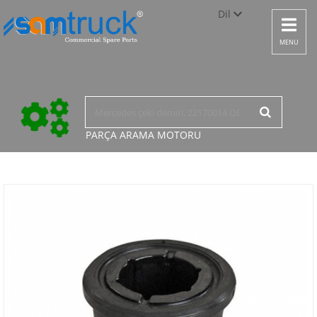
Dil
Toggle
navigat
Türkçe
MENU
English
русский
PARÇA ARAMA
MOTORU