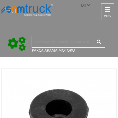
Dil
Toggle
navigat
Türkçe
MENU
English
русский
PARÇA ARAMA
MOTORU