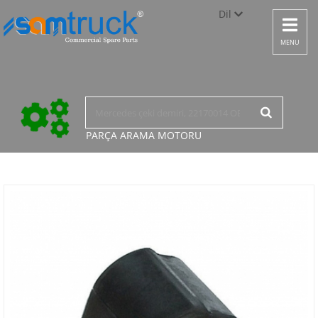
Dil
Toggle
navigat
Türkçe
MENU
English
русский
PARÇA ARAMA
MOTORU