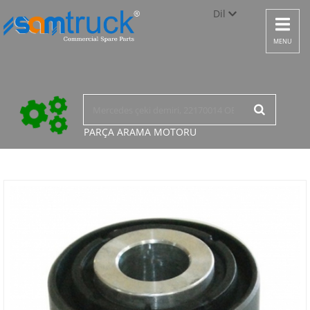
Dil
Toggle
navigat
Türkçe
MENU
English
русский
PARÇA ARAMA
MOTORU