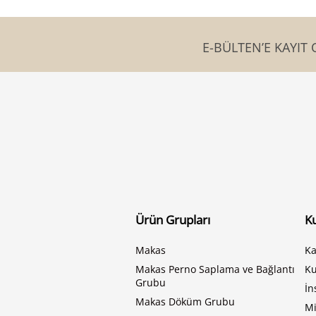
E-BÜLTEN’E KAYIT 
Ürün Grupları
K
Makas
Ka
Makas Perno Saplama ve Bağlantı
K
Grubu
İn
Makas Döküm Grubu
Mi