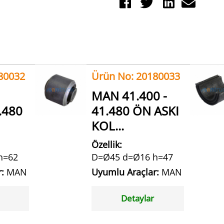
80032
Ürün No: 20180033
MAN 41.400 -
.480
41.480 ÖN ASKI
KOL...
Özellik:
h=62
D=Ø45 d=Ø16 h=47
r:
MAN
Uyumlu Araçlar:
MAN
Detaylar