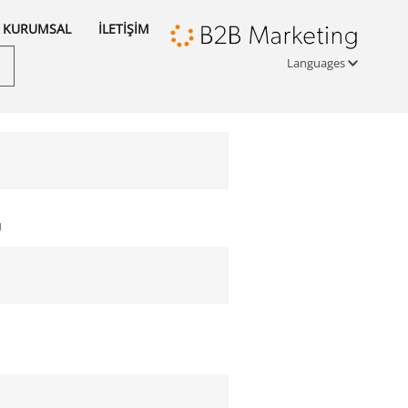
KURUMSAL
İLETİŞİM
Languages
Türkçe
English
русский
U