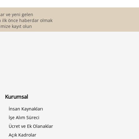
r ve yeni gelen
 ilk önce haberdar olmak
imize kayıt olun
Kurumsal
İnsan Kaynakları
İşe Alım Süreci
Ücret ve Ek Olanaklar
Açık Kadrolar