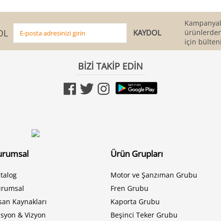
Kampanyala
OL
ürünlerden
için bülten
BİZİ TAKİP EDİN
urumsal
Ürün Grupları
talog
Motor ve Şanzıman Grubu
urumsal
Fren Grubu
san Kaynakları
Kaporta Grubu
syon & Vizyon
Beşinci Teker Grubu