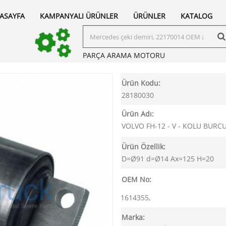
ASAYFA
KAMPANYALI ÜRÜNLER
ÜRÜNLER
KATALOG
PARÇA ARAMA
MOTORU
Ürün Kodu:
28180030
Ürün Adı:
VOLVO FH-12 - V - KOLU BURC
Ürün Özellik:
D=Ø91 d=Ø14 Ax=125 H=20
OEM No:
1614355,
Marka: