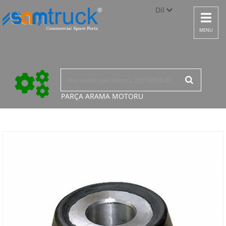
Dil
Toggle
navigat
Türkçe
MENU
English
русский
PARÇA ARAMA
MOTORU