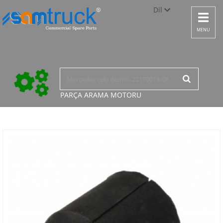
Dil
Toggle
navigat
Türkçe
MENU
English
русский
PARÇA ARAMA
MOTORU