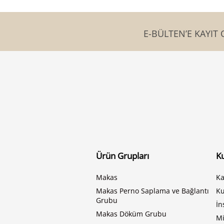
E-BÜLTEN’E KAYIT 
Ürün Grupları
K
Makas
Ka
Makas Perno Saplama ve Bağlantı
K
Grubu
İn
Makas Döküm Grubu
Mi