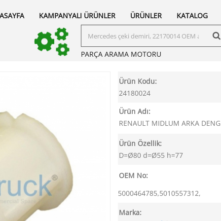
ASAYFA
KAMPANYALI ÜRÜNLER
ÜRÜNLER
KATALOG
PARÇA ARAMA
MOTORU
Ürün Kodu:
24180024
Ürün Adı:
RENAULT MIDLUM ARKA DENGE 
Ürün Özellik:
D=Ø80 d=Ø55 h=77
OEM No:
5000464785,5010557312,
Marka: