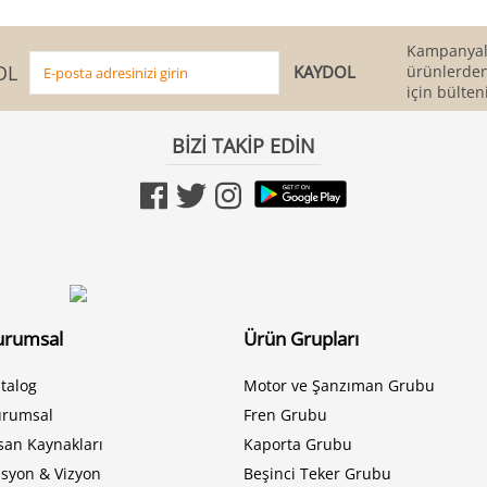
Kampanyala
OL
ürünlerden
için bülten
BİZİ TAKİP EDİN
urumsal
Ürün Grupları
talog
Motor ve Şanzıman Grubu
urumsal
Fren Grubu
san Kaynakları
Kaporta Grubu
syon & Vizyon
Beşinci Teker Grubu