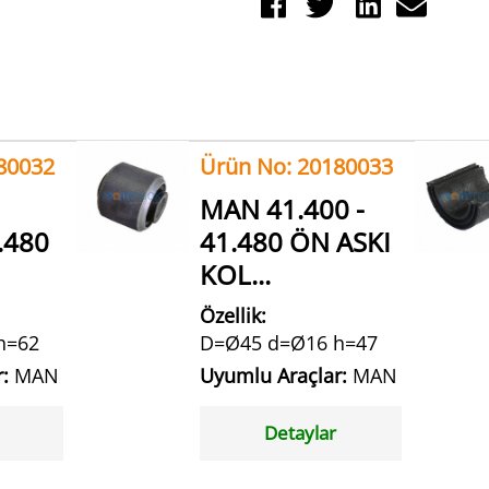
80032
Ürün No: 20180033
MAN 41.400 -
.480
41.480 ÖN ASKI
KOL...
Özellik:
h=62
D=Ø45 d=Ø16 h=47
r:
MAN
Uyumlu Araçlar:
MAN
Detaylar