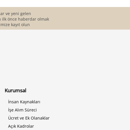
r ve yeni gelen
 ilk önce haberdar olmak
imize kayıt olun
Kurumsal
İnsan Kaynakları
İşe Alım Süreci
Ücret ve Ek Olanaklar
Açık Kadrolar