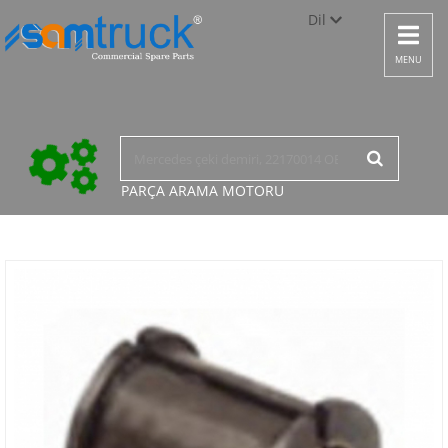
Dil
Toggle
navigat
Türkçe
MENU
English
русский
PARÇA ARAMA
MOTORU