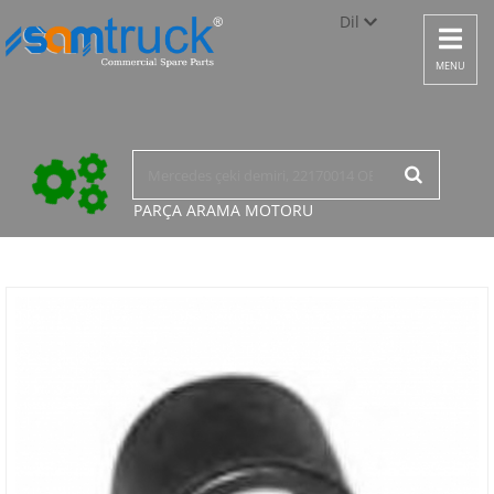
Dil
Toggle
navigat
Türkçe
MENU
English
русский
PARÇA ARAMA
MOTORU