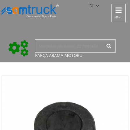
Dil
Toggle
navigat
Türkçe
MENU
English
русский
PARÇA ARAMA
MOTORU