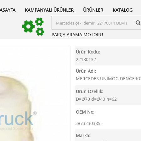
ASAYFA
KAMPANYALI ÜRÜNLER
ÜRÜNLER
KATALOG
PARÇA ARAMA
MOTORU
Ürün Kodu:
22180132
Ürün Adı:
MERCEDES UNIMOG DENGE KO
Ürün Özellik:
D=Ø70 d=Ø40 h=62
OEM No:
3873230385,
Marka: