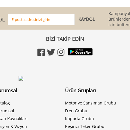
Kampanyala
OL
ürünlerden
için bülten
BİZİ TAKİP EDİN
urumsal
Ürün Grupları
talog
Motor ve Şanzıman Grubu
urumsal
Fren Grubu
san Kaynakları
Kaporta Grubu
syon & Vizyon
Beşinci Teker Grubu