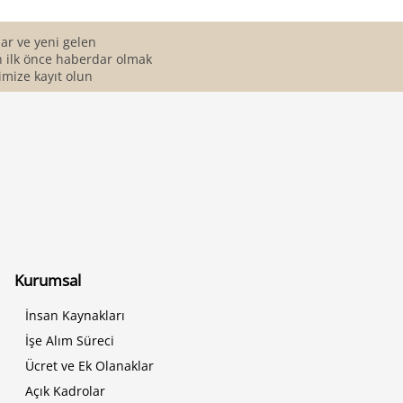
r ve yeni gelen
 ilk önce haberdar olmak
imize kayıt olun
Kurumsal
İnsan Kaynakları
İşe Alım Süreci
Ücret ve Ek Olanaklar
Açık Kadrolar