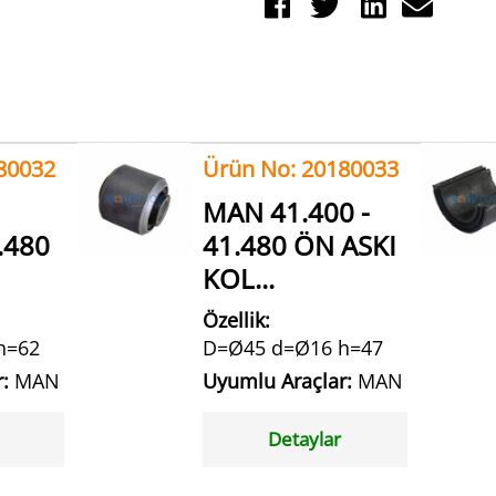
80032
Ürün No: 20180033
MAN 41.400 -
.480
41.480 ÖN ASKI
KOL...
Özellik:
h=62
D=Ø45 d=Ø16 h=47
r:
MAN
Uyumlu Araçlar:
MAN
Detaylar