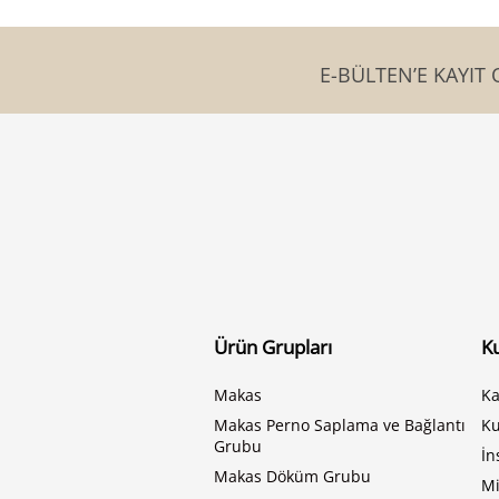
E-BÜLTEN’E KAYIT 
Ürün Grupları
K
Makas
Ka
Makas Perno Saplama ve Bağlantı
K
Grubu
İn
Makas Döküm Grubu
Mi