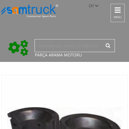
Dil
Toggle
navigat
Türkçe
MENU
English
русский
PARÇA ARAMA
MOTORU