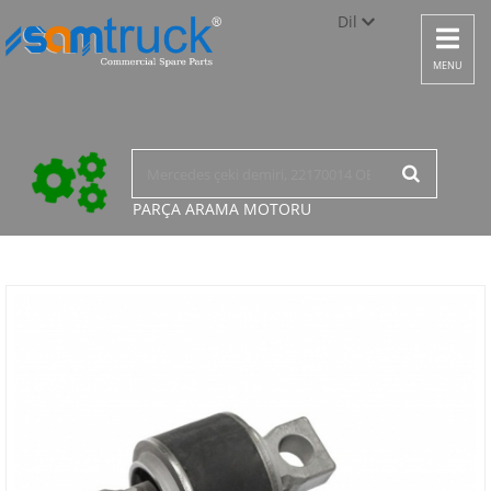
Dil
Toggle
navigat
Türkçe
MENU
English
русский
PARÇA ARAMA
MOTORU