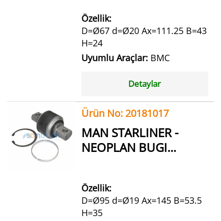
Özellik:
D=Ø67 d=Ø20 Ax=111.25 B=43
H=24
Uyumlu Araçlar:
BMC
Detaylar
Ürün No: 20181017
MAN STARLINER -
NEOPLAN BUGI...
Özellik:
D=Ø95 d=Ø19 Ax=145 B=53.5
H=35