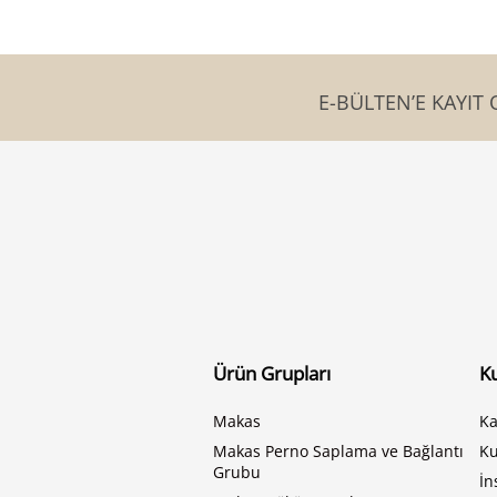
E-BÜLTEN’E KAYIT 
Ürün Grupları
K
Makas
Ka
Makas Perno Saplama ve Bağlantı
K
Grubu
İn