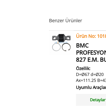
Benzer Ürünler
Ürün No: 101
BMC
PROFESYO
827 E.M. BU
Özellik:
D=Ø67 d=Ø20
Ax=111.25 B=4
Uyumlu Araçla
Detaylar