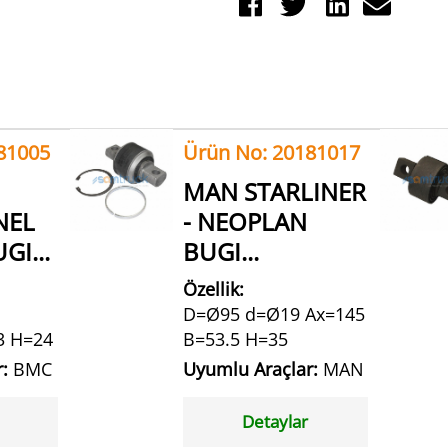
81005
Ürün No: 20181017
MAN STARLINER
NEL
- NEOPLAN
GI...
BUGI...
Özellik:
D=Ø95 d=Ø19 Ax=145
3 H=24
B=53.5 H=35
r:
BMC
Uyumlu Araçlar:
MAN
Detaylar