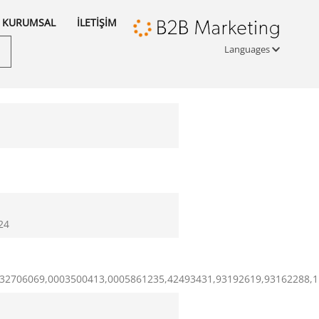
KURUMSAL
İLETİŞİM
Languages
Türkçe
English
русский
24
32706069,0003500413,0005861235,42493431,93192619,93162288,