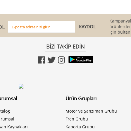
Kampanyala
OL
ürünlerden
için bülten
BİZİ TAKİP EDİN
urumsal
Ürün Grupları
talog
Motor ve Şanzıman Grubu
urumsal
Fren Grubu
san Kaynakları
Kaporta Grubu