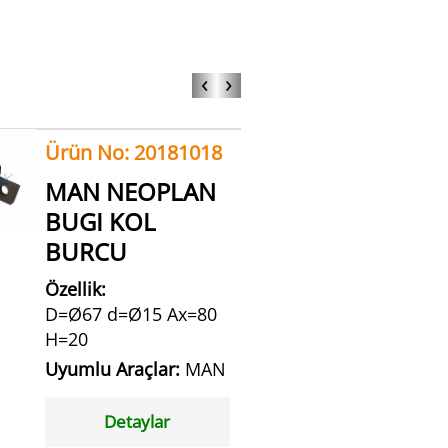
‹
›
Ürün No: 20181018
MAN NEOPLAN
BUGI KOL
BURCU
Özellik:
D=Ø67 d=Ø15 Ax=80
H=20
Uyumlu Araçlar:
MAN
Detaylar