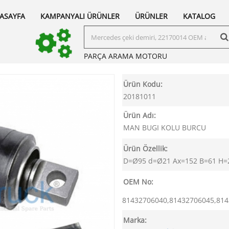
ASAYFA
KAMPANYALI ÜRÜNLER
ÜRÜNLER
KATALOG
PARÇA ARAMA
MOTORU
Ürün Kodu:
20181011
Ürün Adı:
MAN BUGI KOLU BURCU
Ürün Özellik:
D=Ø95 d=Ø21 Ax=152 B=61 H=
OEM No:
81432706040,81432706045,814
Marka: