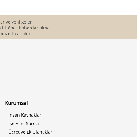
r ve yeni gelen
 ilk önce haberdar olmak
imize kayıt olun
Kurumsal
İnsan Kaynakları
İşe Alım Süreci
Ücret ve Ek Olanaklar