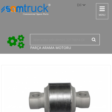
Dil
Toggle
navigat
Türkçe
MENU
English
русский
PARÇA ARAMA
MOTORU