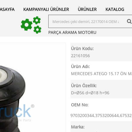
ASAYFA
KAMPANYALI ÜRÜNLER
ÜRÜNLER
KATALOG
PARÇA ARAMA
MOTORU
Ürün Kodu:
22161056
Ürün Adı:
MERCEDES ATEGO 15.17 ÖN 
Ürün Özellik:
D=Ø56 d=Ø18 h=96
OEM No:
9703200344,3753200644,6753
Marka: