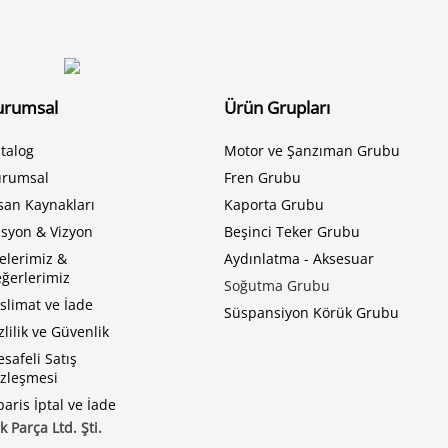
urumsal
Ürün Grupları
talog
Motor ve Şanzıman Grubu
urumsal
Fren Grubu
san Kaynakları
Kaporta Grubu
syon & Vizyon
Beşinci Teker Grubu
kelerimiz &
Aydınlatma - Aksesuar
ğerlerimiz
Soğutma Grubu
slimat ve İade
Süspansiyon Körük Grubu
zlilik ve Güvenlik
safeli Satış
zleşmesi
paris İptal ve İade
Parça Ltd. Şti.