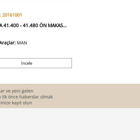
: 20161001
 41.400 - 41.480 ÖN MAKAS...
Araçlar:
MAN
İncele
r ve yeni gelen
 ilk önce haberdar olmak
imize kayıt olun