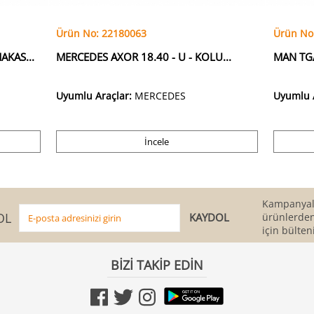
Ürün No: 22180063
Ürün No
AKAS...
MERCEDES AXOR 18.40 - U - KOLU...
MAN TGA
Uyumlu Araçlar:
MERCEDES
Uyumlu 
İncele
Kampanyala
OL
ürünlerden
için bülten
BİZİ TAKİP EDİN