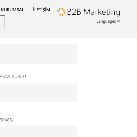
KURUMSAL
İLETİŞİM
Languages
Türkçe
English
русский
MAKAS BURCU
250485,