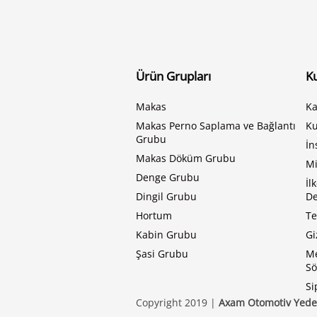
Ürün Grupları
K
Makas
Ka
Makas Perno Saplama ve Bağlantı
K
Grubu
İn
Makas Döküm Grubu
Mi
Denge Grubu
İl
Dingil Grubu
De
Hortum
Te
Kabin Grubu
Gi
Şasi Grubu
Me
Sö
Si
Copyright 2019 |
Axam Otomotiv Yedek 