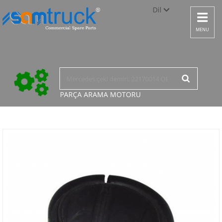
Dil
Toggle
navigat
Türkçe
MENU
English
русский
PARÇA ARAMA
MOTORU