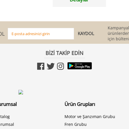
Kampanyala
OL
ürünlerden
için bülten
BİZİ TAKİP EDİN
urumsal
Ürün Grupları
talog
Motor ve Şanzıman Grubu
urumsal
Fren Grubu