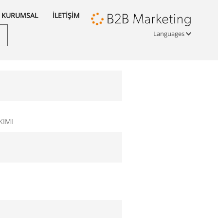
KURUMSAL
İLETİŞİM
Languages
Türkçe
English
русский
KIMI