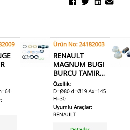
82009
Ürün No: 24182003
NGE
RENAULT
IR
MAGNUM BUGI
BURCU TAMIR...
Özellik:
h=64
D=Ø80 d=Ø19 Ax=145
H=30
:
Uyumlu Araçlar:
RENAULT
Detaylar