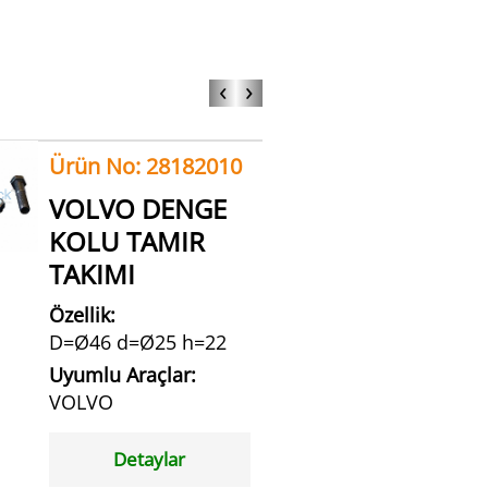
‹
›
Ürün No: 28182010
VOLVO DENGE
KOLU TAMIR
TAKIMI
Özellik:
D=Ø46 d=Ø25 h=22
Uyumlu Araçlar:
VOLVO
Detaylar