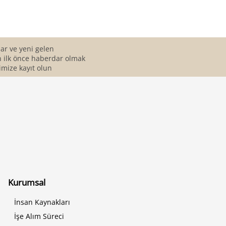
r ve yeni gelen
 ilk önce haberdar olmak
imize kayıt olun
Kurumsal
İnsan Kaynakları
İşe Alım Süreci