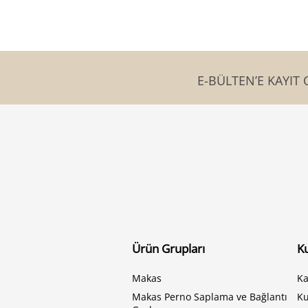
E-BÜLTEN’E KAYIT 
Ürün Grupları
K
Makas
Ka
Makas Perno Saplama ve Bağlantı
K