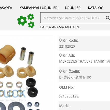
ASAYFA
KAMPANYALI ÜRÜNLER
ÜRÜNLER
KATALOG
PARÇA ARAMA
MOTORU
Ürün Kodu:
22182020
Ürün Adı:
MERCEDES TRAVERS TAMIR TA
Ürün Özellik:
D=Ø86 d=Ø70 h=90
OEM No:
6213200128,
Marka: