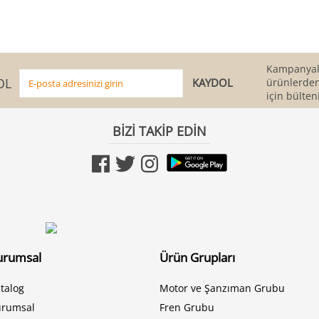
Kampanyala
OL
ürünlerden
için bülten
BİZİ TAKİP EDİN
urumsal
Ürün Grupları
talog
Motor ve Şanzıman Grubu
urumsal
Fren Grubu