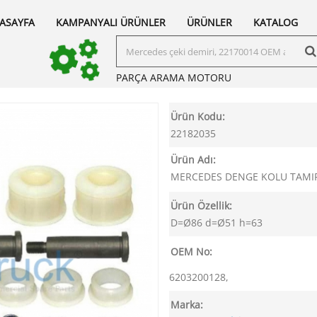
ASAYFA
KAMPANYALI ÜRÜNLER
ÜRÜNLER
KATALOG
PARÇA ARAMA
MOTORU
Ürün Kodu:
22182035
Ürün Adı:
MERCEDES DENGE KOLU TAMIR
Ürün Özellik:
D=Ø86 d=Ø51 h=63
OEM No:
6203200128,
Marka: