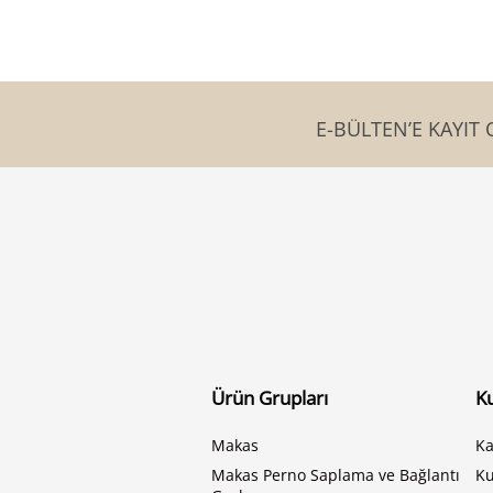
E-BÜLTEN’E KAYIT 
Ürün Grupları
K
Makas
Ka
Makas Perno Saplama ve Bağlantı
K