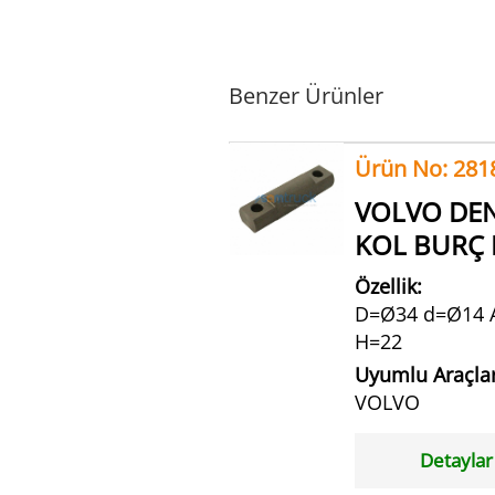
Benzer Ürünler
Ürün No: 281
VOLVO DE
KOL BURÇ 
Özellik:
D=Ø34 d=Ø14 
H=22
Uyumlu Araçlar
VOLVO
Detaylar