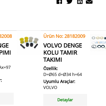
82008
Ürün No: 28182009
NGE
VOLVO DENGE
PIMI
KOLU TAMIR
TAKIMI
Ax=97
Özellik:
D=Ø65 d=Ø34 h=64
:
Uyumlu Araçlar:
VOLVO
Detaylar