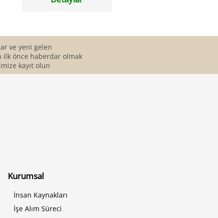
r ve yeni gelen
 ilk önce haberdar olmak
imize kayıt olun
Kurumsal
İnsan Kaynakları
İşe Alım Süreci