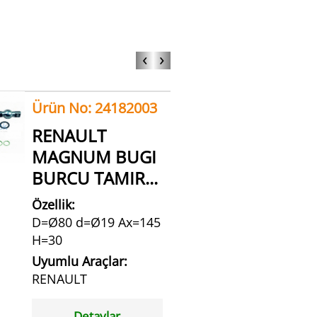
‹
›
Ürün No: 24182003
RENAULT
MAGNUM BUGI
BURCU TAMIR...
Özellik:
D=Ø80 d=Ø19 Ax=145
H=30
Uyumlu Araçlar:
RENAULT
Detaylar