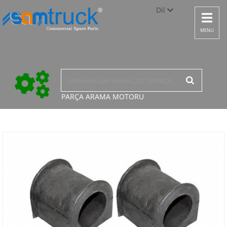
Dil
Toggle
navigat
Türkçe
MENU
English
русский
PARÇA ARAMA
MOTORU