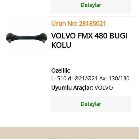
Detaylar
Ürün No: 28185021
VOLVO FMX 480 BUGI
KOLU
Özellik:
L=510 d=Ø21/Ø21 Ax=130/130
Uyumlu Araçlar:
VOLVO
Detaylar