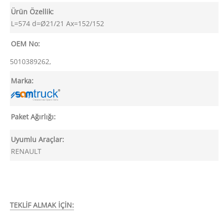
Ürün Özellik:
L=574 d=Ø21/21 Ax=152/152
OEM No:
5010389262,
Marka:
Paket Ağırlığı:
Uyumlu Araçlar:
RENAULT
TEKLİF ALMAK İÇİN: