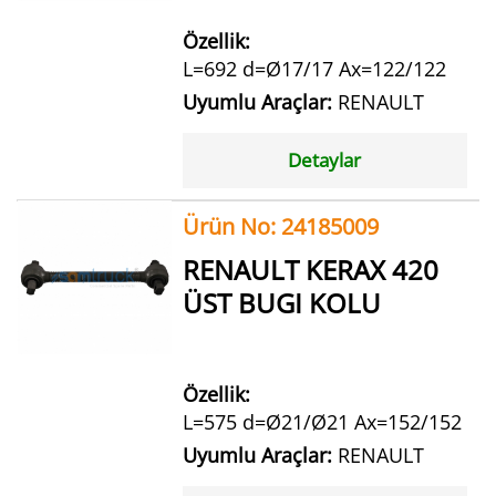
Özellik:
L=692 d=Ø17/17 Ax=122/122
Uyumlu Araçlar:
RENAULT
Detaylar
Ürün No: 24185009
RENAULT KERAX 420
ÜST BUGI KOLU
Özellik:
L=575 d=Ø21/Ø21 Ax=152/152
Uyumlu Araçlar:
RENAULT