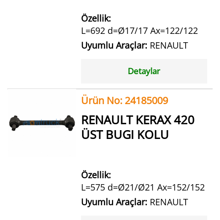
Özellik:
L=692 d=Ø17/17 Ax=122/122
Uyumlu Araçlar:
RENAULT
Detaylar
Ürün No: 24185009
RENAULT KERAX 420
ÜST BUGI KOLU
Özellik:
L=575 d=Ø21/Ø21 Ax=152/152
Uyumlu Araçlar:
RENAULT