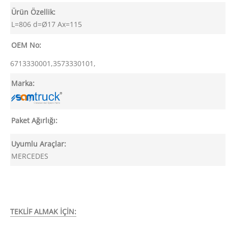
Ürün Özellik:
L=806 d=Ø17 Ax=115
OEM No:
6713330001,3573330101,
Marka:
Paket Ağırlığı:
Uyumlu Araçlar:
MERCEDES
TEKLİF ALMAK İÇİN: