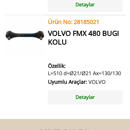
Detaylar
Ürün No: 28185021
VOLVO FMX 480 BUGI
KOLU
Özellik:
L=510 d=Ø21/Ø21 Ax=130/130
Uyumlu Araçlar:
VOLVO
Detaylar