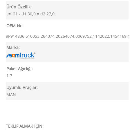
Ürün Özellik:
L=121 - d1 30,0 = d2 27,0
OEM No:
9P914836,510053,264074,20264074,0069752,1142022,1454169,
Marka:
Paket Ağırlığı:
1,7
Uyumlu Araçlar:
MAN
TEKLİF ALMAK İÇİN: