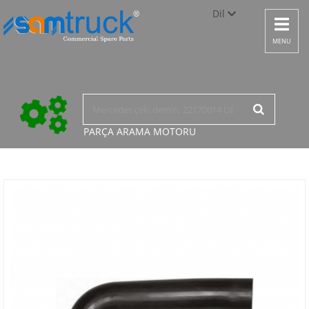
Dil
Toggle
navigat
Türkçe
MENU
English
русский
PARÇA ARAMA
MOTORU