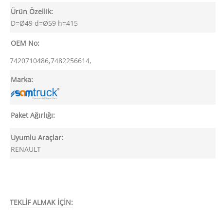
Ürün Özellik:
D=Ø49 d=Ø59 h=415
OEM No:
7420710486,7482256614,
Marka:
Paket Ağırlığı:
Uyumlu Araçlar:
RENAULT
TEKLİF ALMAK İÇİN: