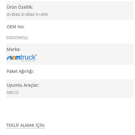
Ürün Özellik:
d=Ø44 d=Ø44 h=490
OEM No:
500339052,
Marka:
Paket Ağırlığı:
Uyumlu Araçlar:
IVECO
TEKLİF ALMAK İÇİN: