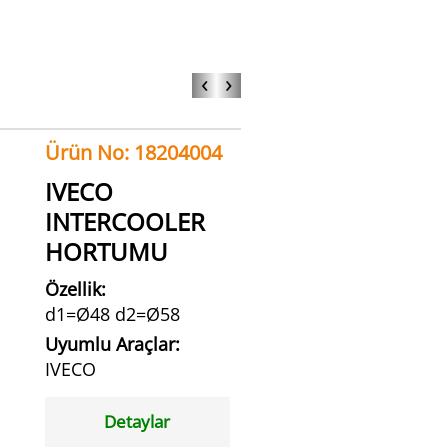
‹
›
Ürün No: 18204004
IVECO
INTERCOOLER
HORTUMU
Özellik:
d1=Ø48 d2=Ø58
Uyumlu Araçlar:
IVECO
Detaylar