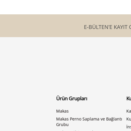
E-BÜLTEN’E KAYIT 
Ürün Grupları
K
Makas
Ka
Makas Perno Saplama ve Bağlantı
K
Grubu
İn