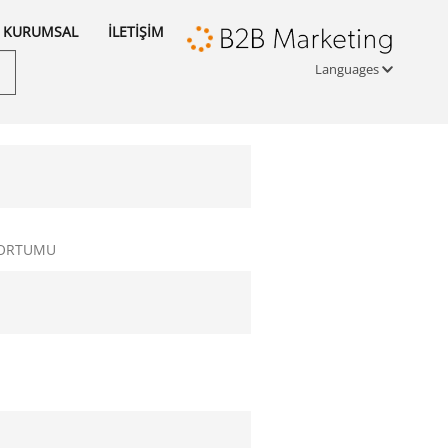
KURUMSAL
İLETİŞİM
Languages
Türkçe
English
русский
HORTUMU