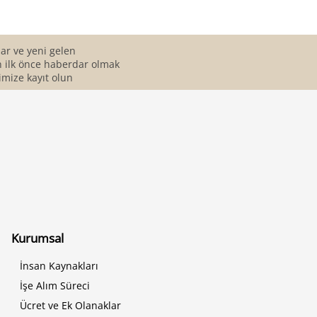
r ve yeni gelen
 ilk önce haberdar olmak
imize kayıt olun
Kurumsal
İnsan Kaynakları
İşe Alım Süreci
Ücret ve Ek Olanaklar