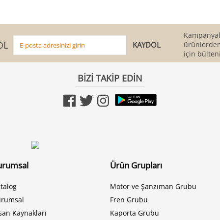
Kampanyala
OL
ürünlerden
için bülten
BİZİ TAKİP EDİN
urumsal
Ürün Grupları
talog
Motor ve Şanzıman Grubu
urumsal
Fren Grubu
san Kaynakları
Kaporta Grubu