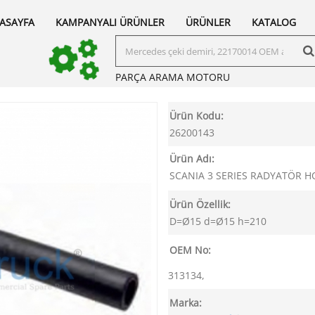
ASAYFA
KAMPANYALI ÜRÜNLER
ÜRÜNLER
KATALOG
PARÇA ARAMA
MOTORU
Ürün Kodu:
26200143
Ürün Adı:
SCANIA 3 SERIES RADYATÖR 
Ürün Özellik:
D=Ø15 d=Ø15 h=210
OEM No:
313134,
Marka: