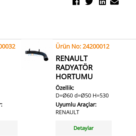
00032
Ürün No: 24200012
RENAULT
RADYATÖR
HORTUMU
Özellik:
D=Ø60 d=Ø50 H=530
:
Uyumlu Araçlar:
RENAULT
Detaylar