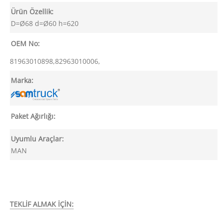
Ürün Özellik:
D=Ø68 d=Ø60 h=620
OEM No:
81963010898,82963010006,
Marka:
Paket Ağırlığı:
Uyumlu Araçlar:
MAN
TEKLİF ALMAK İÇİN: