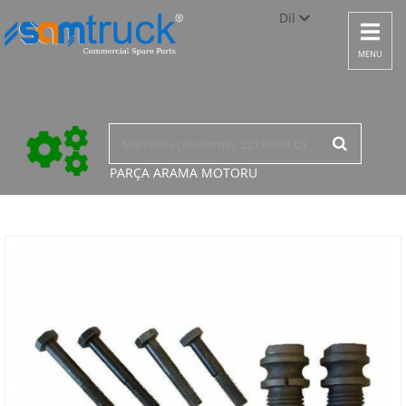
Dil
Toggle
navigat
Türkçe
MENU
English
русский
PARÇA ARAMA
MOTORU