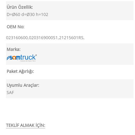
Ürün Özellik:
D=Ø60 d=Ø30 h=102
OEM No:
023160600,0203169000S1,21215601RS,
Marka:
Paket Ağırlığı:
Uyumlu Araçlar:
SAF
TEKLİF ALMAK İÇİN: